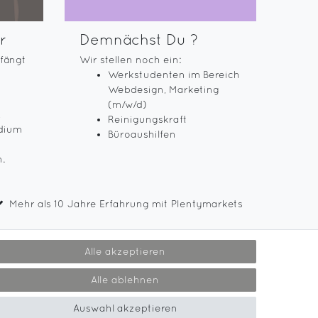
r
Demnächst Du ?
 fängt
Wir stellen noch ein:
Werkstudenten im Bereich
Webdesign, Marketing
(m/w/d)
,
Reinigungskraft
dium
Büroaushilfen
.
Mehr als 10 Jahre Erfahrung mit Plentymarkets
Alle akzeptieren
Alle ablehnen
Auswahl akzeptieren