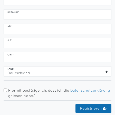
STRASSE*
NR.*
PLZ*
ORT*
LAND
Hiermit bestätige ich, dass ich die
Daten­schutz­erklärung
*
gelesen habe.
Registrieren