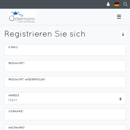
☰
Registrieren Sie sich
Honig
E-MAIL*
registrieren
PASSWORT*
PASSWORT WIEDERHOLEN*
ANREDE
VORNAME*
NACHNAME*